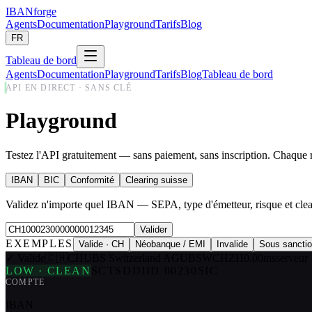
IBANforge
Agents
Documentation
Playground
Tarifs
Blog
FR
Tableau de bord
Agents
Documentation
Playground
Tarifs
Blog
Tableau de bord
API EN DIRECT · SANS CLÉ
Play
ground
Testez l'API gratuitement — sans paiement, sans inscription. Chaque ré
IBAN
BIC
Conformité
Clearing suisse
Validez n'importe quel IBAN — SEPA, type d'émetteur, risque et clear
Valider
EXEMPLES
Valide · CH
Néobanque / EMI
Invalide
Sous sancti
✓
Valide
🇨🇭
CH
UBS Switzerland AG
UBSWCHZH
0.00
ms
serveur
LOW
·
CLEAN
SCT
SDD
IID
00230
SIC
COMPTE
IBAN