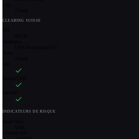
City
Zürich
CLEARING SUISSE
IID
00230
Institution
UBS Switzerland AG
Town
Zürich
SIC
Instant CHF
euroSIC
INDICATEURS DE RISQUE
Issuer type
bank
Country risk
standard