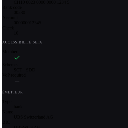
CH10 0023 0000 0000 1234 5
Bank code
00230
Account
000000012345
Check
10
ACCESSIBILITÉ SEPA
Member
Schemes
SCT · SDD
VoP required
ÉMETTEUR
Type
bank
Name
UBS Switzerland AG
BIC
UBSWCHZH