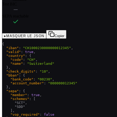
Test BIC
SEPA reachable
▸
MASQUER LE JSON
Copier
{
"iban"
:
"CH1000230000000012345"
,
"valid"
:
true
,
"country"
:
{
"code"
:
"CH"
,
"name"
:
"Switzerland"
  },
"check_digits"
:
"10"
,
"bban"
:
{
"bank_code"
:
"00230"
,
"account_number"
:
"000000012345"
  },
"sepa"
:
{
"member"
:
true
,
"schemes"
:
[
      "SCT",
      "SDD"
    ],
"vop_required"
:
false