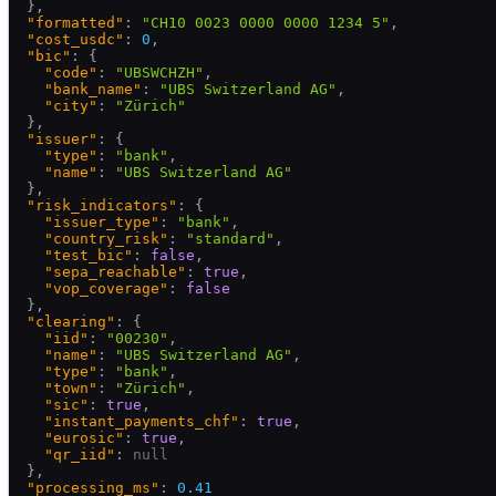
  },
"formatted"
:
"CH10 0023 0000 0000 1234 5"
,
"cost_usdc"
:
0
,
"bic"
:
{
"code"
:
"UBSWCHZH"
,
"bank_name"
:
"UBS Switzerland AG"
,
"city"
:
"Zürich"
  },
"issuer"
:
{
"type"
:
"bank"
,
"name"
:
"UBS Switzerland AG"
  },
"risk_indicators"
:
{
"issuer_type"
:
"bank"
,
"country_risk"
:
"standard"
,
"test_bic"
:
false
,
"sepa_reachable"
:
true
,
"vop_coverage"
:
false
  },
"clearing"
:
{
"iid"
:
"00230"
,
"name"
:
"UBS Switzerland AG"
,
"type"
:
"bank"
,
"town"
:
"Zürich"
,
"sic"
:
true
,
"instant_payments_chf"
:
true
,
"eurosic"
:
true
,
"qr_iid"
:
null
  },
"processing_ms"
:
0.41